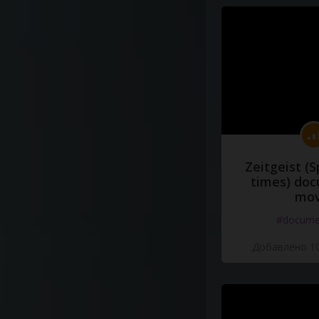
Zeitgeist (S
times) do
mov
#docume
Добавлено 10