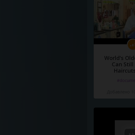
World's Old
Can Still
Haircut
#docume
Добавлено 10