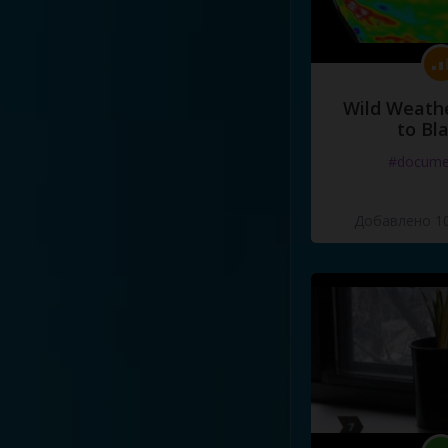
Wild Weathe
to Bl
#docume
Добавлено 10