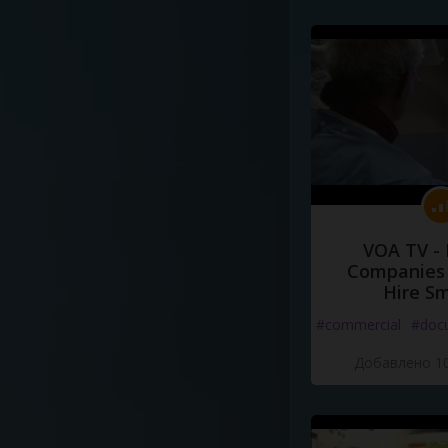
VOA TV -
Companies 
Hire S
#commercial
#doc
Добавлено 10