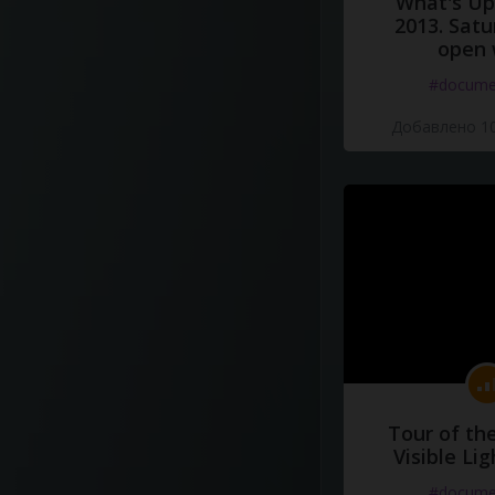
What's Up 
2013. Satu
open 
#docume
Добавлено 10
Tour of th
Visible Li
#docume