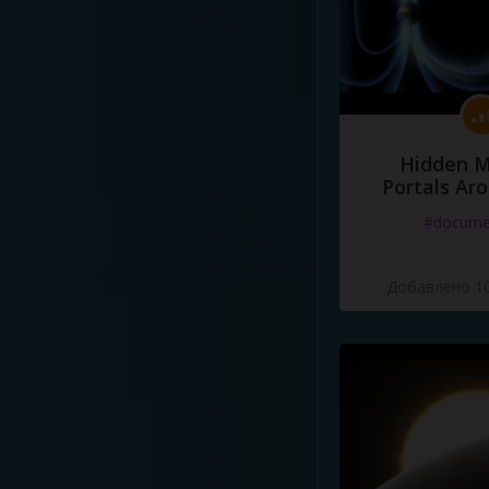
Hidden M
Portals Ar
#docume
Добавлено 10