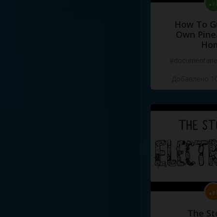
How To G
Own Pine
Ho
#documentari
Добавлено 10
The St