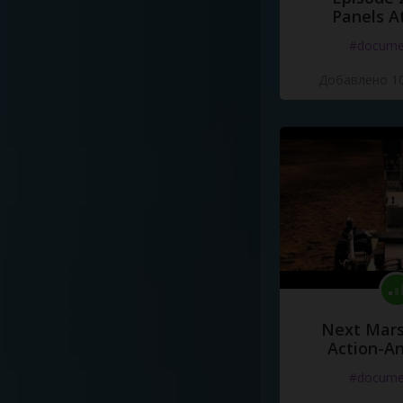
Panels A
#docume
Добавлено 10
Next Mars
Action-A
#docume