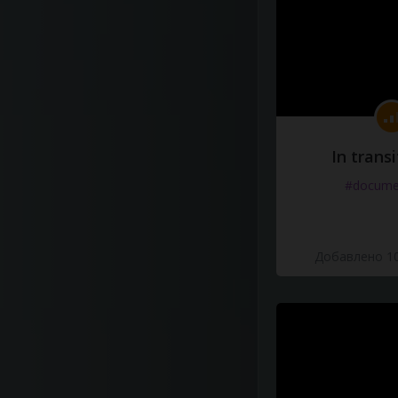
In transi
#docume
Добавлено 10