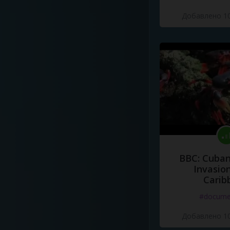
Добавлено 10
BBC: Cuban
Invasion
Carib
#docume
Добавлено 10