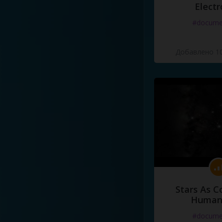
Electr
#docume
Добавлено 10
Stars As C
Human
#docume