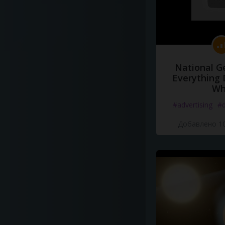
National G
Everything 
Wh
#advertising
#d
Добавлено 10