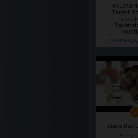
HALOSENS
Target To
electr
Technol
(Subti
Добавлено 10
#docume
Apple Recru
#docume