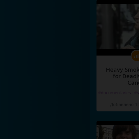
Heavy Smoke
for Deadl
Can
#documentaries
#s
Добавлено 10