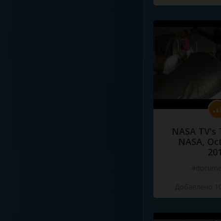
NASA TV's 
NASA, Oct
20
#docume
Добавлено 10